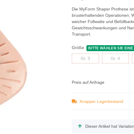
Die MyForm Shaper Prothese ist 
brusterhaltenden Operationen, 
weicher Füllwatte und Befüllbarke
Gewichtsschwankungen und Narbe
Transport.
Größe
BITTE WÄHLEN SIE EINE
Gr. 3
Gr. 4
Gr. 3
Gr. 4
Preis auf Anfrage
Knapper Lagerbestand
x
Dieser Artikel hat Variati