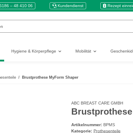
6186 – 48 410 06
Kundendienst
Rezept einre
Hygiene & Körperpflege
Mobilität
Geschenki
hesenteile
Brustprothese MyForm Shaper
ABC BREAST CARE GMBH
Brustprothes
Artikelnummer:
BPMS
Kategorie:
Prothesenteile