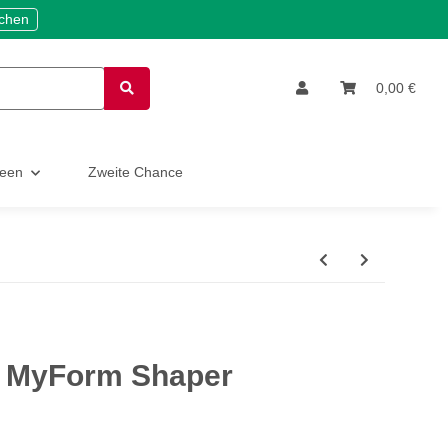
ichen
0,00 €
deen
Zweite Chance
e MyForm Shaper