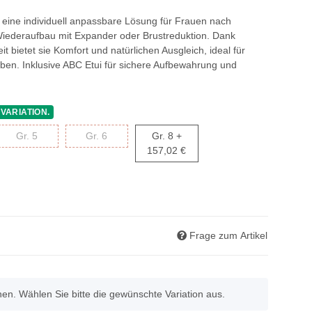
eine individuell anpassbare Lösung für Frauen nach
Wiederaufbau mit Expander oder Brustreduktion. Dank
it bietet sie Komfort und natürlichen Ausgleich, ideal für
n. Inklusive ABC Etui für sichere Aufbewahrung und
 VARIATION.
Gr. 5
Gr. 6
Gr. 8
Gr. 5
Gr. 6
Gr. 8
+
157,02 €
Frage zum Artikel
onen. Wählen Sie bitte die gewünschte Variation aus.