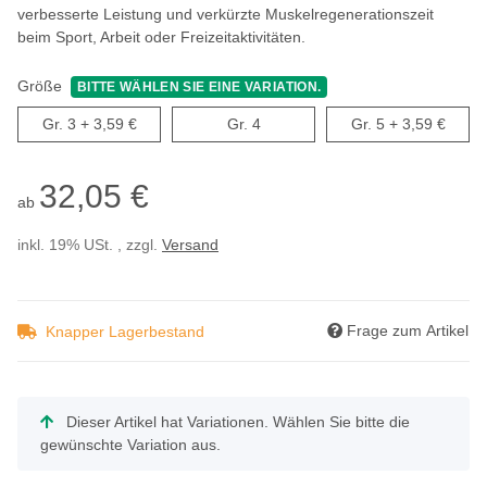
verbesserte Leistung und verkürzte Muskelregenerationszeit
beim Sport, Arbeit oder Freizeitaktivitäten.
Größe
BITTE WÄHLEN SIE EINE VARIATION.
Gr. 3
Gr. 4
Gr. 5
Gr. 3
+ 3,59 €
Gr. 4
Gr. 5
+ 3,59 €
32,05 €
ab
inkl. 19% USt. , zzgl.
Versand
Frage zum Artikel
Knapper Lagerbestand
x
Dieser Artikel hat Variationen. Wählen Sie bitte die
gewünschte Variation aus.