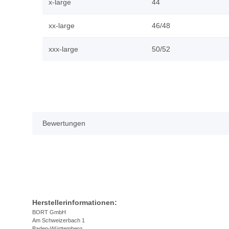
x-large
44
xx-large
46/48
xxx-large
50/52
Bewertungen
Herstellerinformationen:
BORT GmbH
Am Schweizerbach 1
Baden-Württemberg