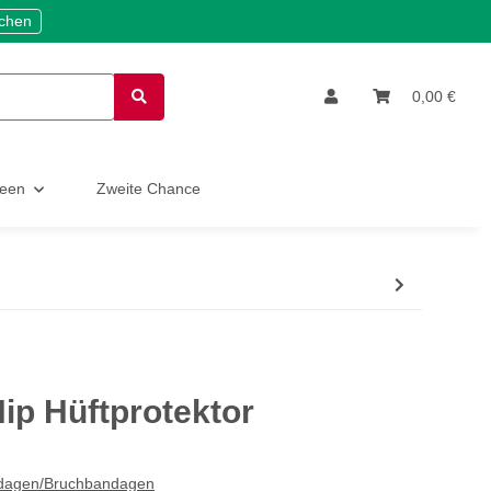
ichen
0,00 €
deen
Zweite Chance
ip Hüftprotektor
ndagen/Bruchbandagen