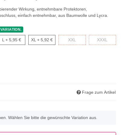
rbierender Wirkung, entnehmbare Protektoren,
bschluss, einfach entnehmbar, aus Baumwolle und Lycra.
 VARIATION.
L
XL
XXL
XXXL
L
+ 5,95 €
XL
+ 5,92 €
XXL
XXXL
Frage zum Artikel
onen. Wählen Sie bitte die gewünschte Variation aus.