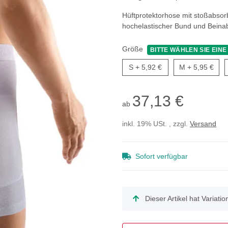
Hüftprotektorhose mit stoßabso
hochelastischer Bund und Beina
Größe
BITTE WÄHLEN SIE EINE
S
M
S
+ 5,92 €
M
+ 5,95 €
37,13 €
ab
inkl. 19% USt. , zzgl.
Versand
Sofort verfügbar
x
Dieser Artikel hat Variati