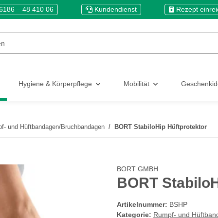
6186 – 48 410 06
Kundendienst
Rezept einre
Hygiene & Körperpflege
Mobilität
Geschenki
f- und Hüftbandagen/Bruchbandagen
BORT StabiloHip Hüftprotektor
BORT GMBH
BORT StabiloH
Artikelnummer:
BSHP
Kategorie:
Rumpf- und Hüftba