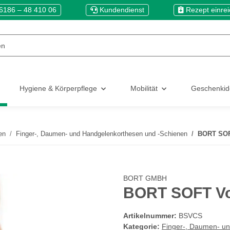
6186 – 48 410 06
Kundendienst
Rezept einre
Hygiene & Körperpflege
Mobilität
Geschenki
en
Finger-, Daumen- und Handgelenkorthesen und -Schienen
BORT SOF
BORT GMBH
BORT SOFT Vo
Artikelnummer:
BSVCS
Kategorie:
Finger-, Daumen- u