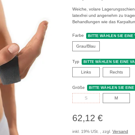
Weiche, volare Lagerungsschiene
latexfrei und angenehm zu trage
Behandlungen wie das Karpaltun
Farbe
BITTE WÄHLEN SIE EINE 
Grau/Blau
Grau/Blau
Typ
BITTE WÄHLEN SIE EINE VA
Links
Recht
Links
Rechts
Größe
BITTE WÄHLEN SIE EINE
S
M
S
M
62,12 €
inkl. 19% USt. , zzgl.
Versand