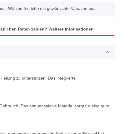
onen. Wählen Sie bitte die gewünschte Variation aus.
atlichen Raten zahlen?
Weitere Informationen
eilung zu unterstützen. Das integrierte
brauch. Das atmungsaktive Material sorgt für eine gute
sch, degenerativ oder entzündlich, wie zum Beispiel bei