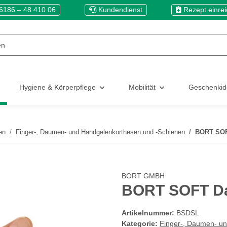
6186 – 48 410 06
Kundendienst
Rezept einre
Hygiene & Körperpflege
Mobilität
Geschenki
en
Finger-, Daumen- und Handgelenkorthesen und -Schienen
BORT SOF
BORT GMBH
BORT SOFT Da
Artikelnummer:
BSDSL
Kategorie:
Finger-, Daumen- u