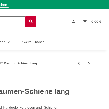
ichen
0,00 €
deen
Zweite Chance
T Daumen-Schiene lang
umen-Schiene lang
nd Handgelenkorthesen und -Schienen