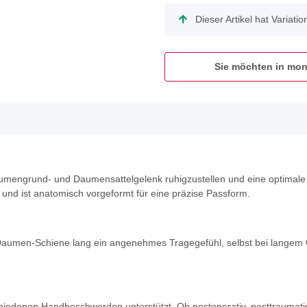
x
Dieser Artikel hat Variati
Sie möchten in mon
umengrund- und Daumensattelgelenk ruhigzustellen und eine optimale H
 und ist anatomisch vorgeformt für eine präzise Passform.
aumen-Schiene lang ein angenehmes Tragegefühl, selbst bei langem Ge
erschiedenen Handbeschwerden unterstützt. Ob postoperativ, posttraumati