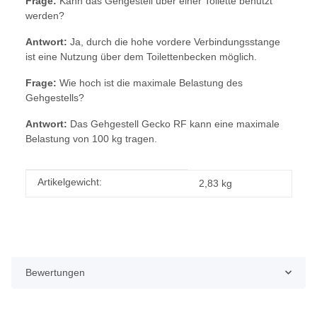
Frage:
Kann das Gehgestell über einer Toilette benutzt
werden?
Antwort:
Ja, durch die hohe vordere Verbindungsstange
ist eine Nutzung über dem Toilettenbecken möglich.
Frage:
Wie hoch ist die maximale Belastung des
Gehgestells?
Antwort:
Das Gehgestell Gecko RF kann eine maximale
Belastung von 100 kg tragen.
Produkteigenschaft
Wert
Artikelgewicht:
2,83
kg
Bewertungen