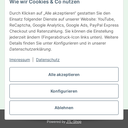
Wie wir Cookies & Co nutzen
Newsletter Abonnieren
Durch Klicken auf „Alle akzeptieren“ gestatten Sie den
Informationen
Einsatz folgender Dienste auf unserer Website: YouTube,
ReCaptcha, Google Analytics, Google Ads, PayPal Express
Gesetzliche Informationen
Checkout und Ratenzahlung. Sie können die Einstellung
jederzeit ändern (Fingerabdruck-Icon links unten). Weitere
Details finden Sie unter
Konfigurieren
und in unserer
Hersteller
Datenschutzerklärung
.
Impressum
|
Datenschutz
Vertrag widerrufen
Alle akzeptieren
Konfigurieren
* Alle Preise inkl. gesetzlicher USt., zzgl.
Versand
Ablehnen
© MySelf Der Gesundheitsdienst GmbH
Powered by
JTL-Shop