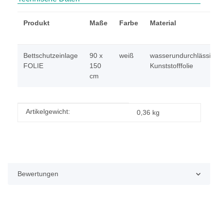
Produkt
Maße
Farbe
Material
Bettschutzeinlage
90 x
weiß
wasserundurchlässig
FOLIE
150
Kunststofffolie
cm
Produkteigenschaft
Wert
Artikelgewicht:
0,36
kg
Bewertungen